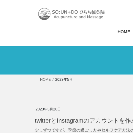
コ
ナ
ン
ビ
テ
ゲ
ン
ー
ツ
シ
HOME
へ
ョ
ス
ン
キ
に
ッ
移
プ
動
HOME
2023年5月
2023年5月26日
twitterとInstagramのアカウント
少しずつですが、季節の過ごし方やセルフケア方法